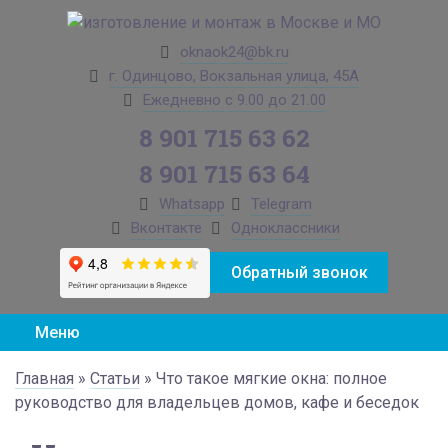
oknaok24@bk.ru
г. Одинцово, Вокзальная улица, 45А
Ежедневно с 9.00 до 21.00
8 901 715 63 62
8 901 715 63 64
Whatsapp
Telegram
Вконтакте
Одноклассники
Обратный звонок
Меню
Главная
»
Статьи
»
Что такое мягкие окна: полное
руководство для владельцев домов, кафе и беседок