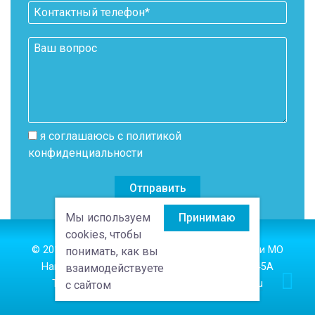
я соглашаюсь с политикой
конфиденциальности
Мы используем
Принимаю
cookies
, чтобы
© 2014-2026 изготовление и монтаж в Москве и МО
понимать, как вы
Наш адрес: г. Одинцово, Вокзальная улица, 45А
взаимодействуете
Тел.:
8 901 715 63 62
, E-mail:
oknaok24@bk.ru
с сайтом